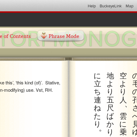
Help
BuckeyeLink
Map
e of Contents
Phrase Mode
に
地
空
立
よ
よ
ike this’, ‘this kind (of)’. Stative,
ち
り
り
un-modifying) use. Vst, RH.
連
五
人
、
ね
尺
た
ば
雲
り
か
に
。
り
乗