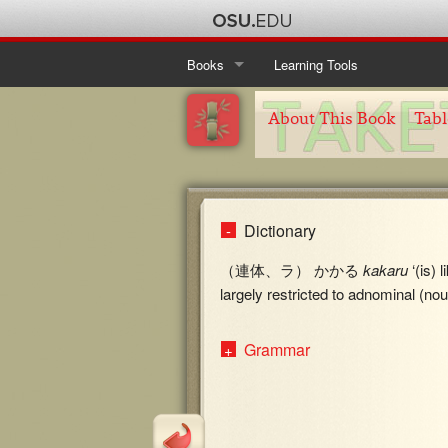
Books
Learning Tools
Ise Monogatari
Table of Contents
About This Book
Tabl
Kanajo
About This Book
Table of Contents
Taketori Monogatari
About This Book
Table of Contents
Dictionary
Tosa Nikki
About This Book
Table of Contents
（連体、ラ） かかる
kakaru
‘(is) l
About This Book
largely restricted to adnominal (no
Grammar