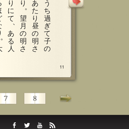
る
り
り
あ
う
。
ほ
に
た
ち
ど
て
望
り
過
、
な
月
昼
ぎ
り
あ
の
の
て
。
る
明
明
子
大
人
さ
さ
の
11
7
8
9
10
11