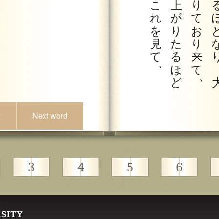
こ
上
り
れ
が
て
を
り
お
見
た
り
て
る
来
、
ほ
て
、
ど
r
Next word
3
4
5
6