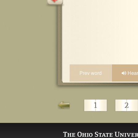
Prev word
Hea
1
2